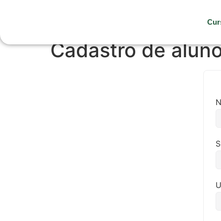
Cur
Cadastro de alun
S
U