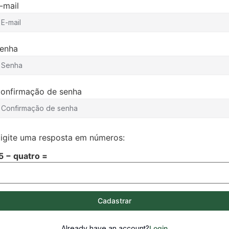
-mail
enha
onfirmação de senha
igite uma resposta em números:
5 − quatro =
Cadastrar
Already have an account?
Login