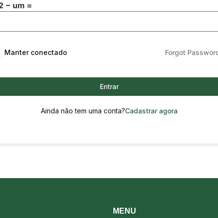
2 − um =
Manter conectado
Forgot Passwor
Entrar
Ainda não tem uma conta?
Cadastrar agora
MENU